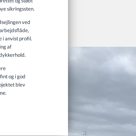
ettet og støbt
ye sikringssten.
dsejlingen ved
arbejdsflåde,
 anvist profil.
ing af
dykkerhold.
ære
int og i god
jektet blev
me.