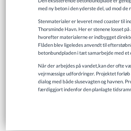
Den eksisterende betonbundplade er genopr
med ny beton i den yderste del, ud mod de n
Stenmaterialer er leveret med coaster til in
Thorsminde Havn. Her er stenene losset på 
hvorefter materialerne er indbygget direkte i
Flåden blev ligeledes anvendt til efterstøbn
betonbundpladen i tæt samarbejde med et 
Når der arbejdes på vandet,kan der ofte v
vejrmæssige udfordringer. Projektet forløb f
dialog med både slusevagten og havnen. Pro
færdiggjort indenfor den planlagte tidsram