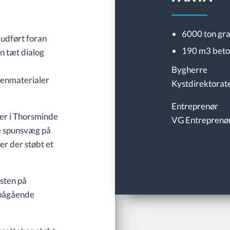
6000 ton gra
 udført foran
190 m3 bet
n tæt dialog
Bygherre
tenmaterialer
Kystdirektorat
Entreprenør
er i Thorsminde
VG Entreprenø
e spunsvæg på
er der støbt et
sten på
 pågående