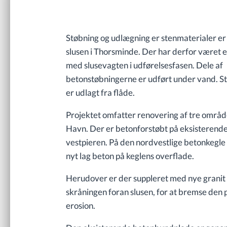
Støbning og udlægning er stenmaterialer er
slusen i Thorsminde. Der har derfor været e
med slusevagten i udførelsesfasen. Dele af
betonstøbningerne er udført under vand. S
er udlagt fra flåde.
Projektet omfatter renovering af tre områd
Havn. Der er betonforstøbt på eksisterend
vestpieren. På den nordvestlige betonkegle 
nyt lag beton på keglens overflade.
Herudover er der suppleret med nye granit 
skråningen foran slusen, for at bremse den
erosion.