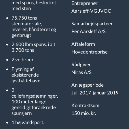
med spuns, beskyttet
Entreprenør
med sten
Aarsleff-VG JVOC
75.750 tons
stenmateriale,
Samarbejdspartner
leveret, håndteret og
Per Aarsleff A/S
genbrugt
Aftaleform
2.600 lbm spuns, i alt
3.700 tons
Hovedentreprise
2 vejbroer
Rådgiver
Flytning af
Niras A/S
eksisterende
lystbådehavn
Anlægsperiode
2
Juli 2017-januar 2019
cellefangsdæmninger,
100 meter lange,
Kontraktsum
gensidigt forankrede
spunsjern
150 mio. kr.
1 højvandsport.