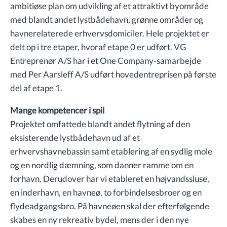
ambitiøse plan om udvikling af et attraktivt byområde
med blandt andet lystbådehavn, grønne områder og
havnerelaterede erhvervsdomiciler. Hele projektet er
delt op i tre etaper, hvoraf etape 0 er udført. VG
Entreprenør A/S har i et One Company-samarbejde
med Per Aarsleff A/S udført hovedentreprisen på første
del af etape 1.
Mange kompetencer i spil
Projektet omfattede blandt andet flytning af den
eksisterende lystbådehavn ud af et
erhvervshavnebassin samt etablering af en sydlig mole
og en nordlig dæmning, som danner ramme om en
forhavn. Derudover har vi etableret en højvandssluse,
en inderhavn, en havneø, to forbindelsesbroer og en
flydeadgangsbro. På havneøen skal der efterfølgende
skabes en ny rekreativ bydel, mens der i den nye