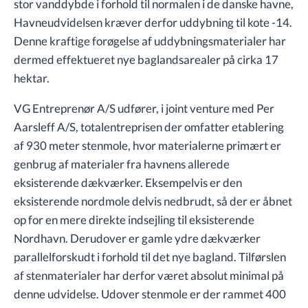
stor vanddybde i forhold til normalen i de danske havne,
Havneudvidelsen kræver derfor uddybning til kote -14.
Denne kraftige forøgelse af uddybningsmaterialer har
dermed effektueret nye baglandsarealer på cirka 17
hektar.
VG Entreprenør A/S udfører, i joint venture med Per
Aarsleff A/S, totalentreprisen der omfatter etablering
af 930 meter stenmole, hvor materialerne primært er
genbrug af materialer fra havnens allerede
eksisterende dækværker. Eksempelvis er den
eksisterende nordmole delvis nedbrudt, så der er åbnet
op for en mere direkte indsejling til eksisterende
Nordhavn. Derudover er gamle ydre dækværker
parallelforskudt i forhold til det nye bagland. Tilførslen
af stenmaterialer har derfor været absolut minimal på
denne udvidelse. Udover stenmole er der rammet 400