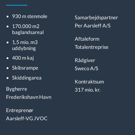
930 m stenmole
Samarbejdspartner
Per Aarsleff A/S
170.000 m2
baglandsareal
Aftaleform
1,5 mio. m3
Totalentreprise
uddybning
400 m kaj
Rådgiver
Skibsrampe
Sweco A/S
Skiddingarea
Kontraktsum
Bygherre
317 mio. kr.
Frederikshavn Havn
Entreprenør
Aarsleff-VG JVOC