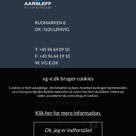
RUGMARKEN 8
DK-7620 LEMVIG
T: +45 96 64 09 10
F: +45 96 64 19 10
W:
VG-E.DK
E: VG@VG-E.DK
vg-e.dk bruger cookies
Cookies er helt uskadelige - de fortæller os bare, hvordan du bruger hjemmesiden,
CVR-NR: 37542784
så vi kan give dig den bedste oplevelse af vores site.Hvis du klikker videre på
siden, accepterer du vores brug af cookies.
PERSONDATAERKLÆRING
Klik her for mere information.
FØLG OS PÅ FACEBOOK
Ok, jeg er indforstået