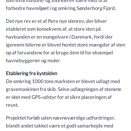
som informations- og snorklerev være med til at
forbedre havmiljøet i og omkring Sønderborg Fjord.
Det nye rev er et af flere nye stenrev, der bliver
etableret som konsekvens af, at store sten på
havbunden er en mangelvare i Danmark, fordi der
igennem tiderne er blevet hentet store mængder af sten
op af farvandene for at bruge dem til for eksempel
havnebyggerier og moler.
Etablering fra kystsiden
De omkring 1000 tons marksten er blevet udlagt med
gravemaskinen fra skib. Selve udlægningen af stenene
er sket med GPS-udstyr for at sikre placeringen af
revet.
Projektet forløb uden nævneværdige udfordringer,
blandt andet takket være et godt samarbejde med