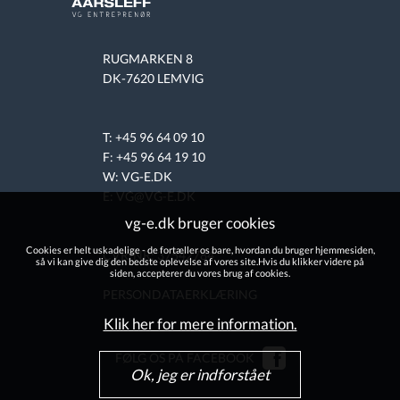
RUGMARKEN 8
DK-7620 LEMVIG
T: +45 96 64 09 10
F: +45 96 64 19 10
W:
VG-E.DK
E: VG@VG-E.DK
vg-e.dk bruger cookies
Cookies er helt uskadelige - de fortæller os bare, hvordan du bruger hjemmesiden,
CVR-NR: 37542784
så vi kan give dig den bedste oplevelse af vores site.Hvis du klikker videre på
siden, accepterer du vores brug af cookies.
PERSONDATAERKLÆRING
Klik her for mere information.
FØLG OS PÅ FACEBOOK
Ok, jeg er indforstået