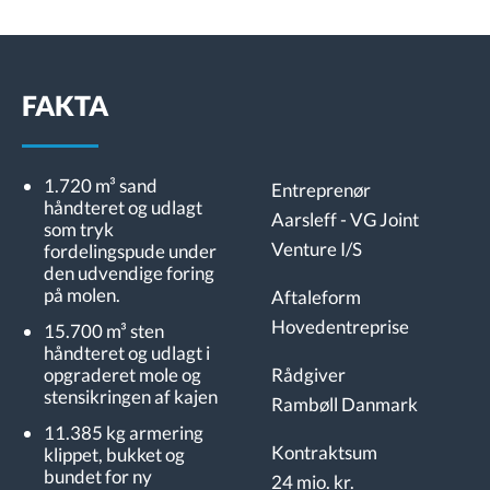
FAKTA
1.720 m³ sand
Entreprenør
håndteret og udlagt
Aarsleff - VG Joint
som tryk
Venture I/S
fordelingspude under
den udvendige foring
på molen.
Aftaleform
Hovedentreprise
15.700 m³ sten
håndteret og udlagt i
opgraderet mole og
Rådgiver
stensikringen af kajen
Rambøll Danmark
11.385 kg armering
Kontraktsum
klippet, bukket og
bundet for ny
24 mio. kr.