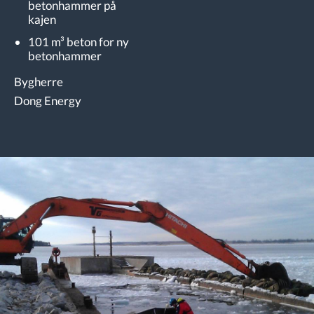
betonhammer på
kajen
101 m³ beton for ny
betonhammer
Bygherre
Dong Energy