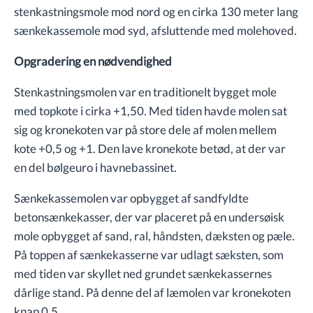
stenkastningsmole mod nord og en cirka 130 meter lang
sænkekassemole mod syd, afsluttende med molehoved.
Opgradering en nødvendighed
Stenkastningsmolen var en traditionelt bygget mole
med topkote i cirka +1,50. Med tiden havde molen sat
sig og kronekoten var på store dele af molen mellem
kote +0,5 og +1. Den lave kronekote betød, at der var
en del bølgeuro i havnebassinet.
Sænkekassemolen var opbygget af sandfyldte
betonsænkekasser, der var placeret på en undersøisk
mole opbygget af sand, ral, håndsten, dæksten og pæle.
På toppen af sænkekasserne var udlagt sæksten, som
med tiden var skyllet ned grundet sænkekassernes
dårlige stand. På denne del af læmolen var kronekoten
knap 0,5.