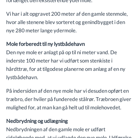
forlænget den eksisterende ydermole.
Vi har i alt opgravet 200 meter af den gamle stenmole,
hvor alle stenene blev sorteret og genindbygget i den
nye 280 meter lange ydermole.
Mole forberedt til ny lystbådehavn
Den nye mole er anlagt på op til ni meter vand. De
inderste 100 meter har vi udført som stenkiste i
hårdttræ, for at tilgodese planerne om anlæg af en ny
lystbådehavn.
På indersiden af den nye mole har vi desuden opført en
træbro, der hviler på funderede stålrør. Træbroen giver
mulighed for, at man kan gå helt ud til molehovedet.
Nedbrydning og udlægning
Nedbrydningen af den gamle mole er udført
sideløbende med, at vi udlagde den nye mole. Udførelse