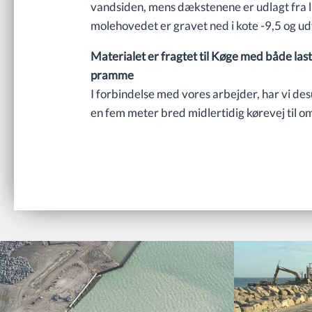
vandsiden, mens dækstenene er udlagt fra l
molehovedet er gravet ned i kote -9,5 og udf
Materialet er fragtet til Køge med både last
pramme
I forbindelse med vores arbejder, har vi de
en fem meter bred midlertidig kørevej til o