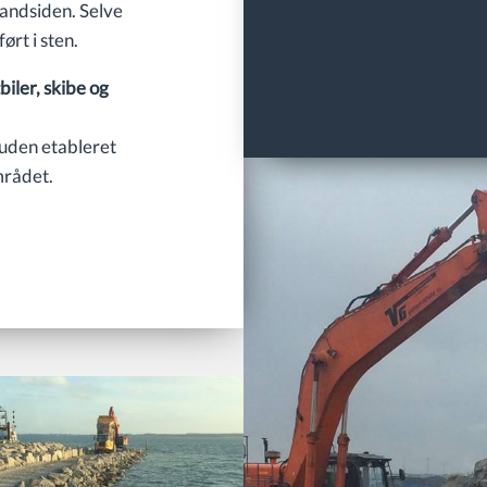
andsiden. Selve
ørt i sten.
biler, skibe og
suden etableret
mrådet.