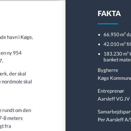
FAKTA
66.950 m³ d
nde havn i Køge,
42.010 m³ fi
 en ny 954
183.230 m³ 
banket mater
7.
Bygherre
rk, der skal
Køge Kommun
e nordmole skal
Entreprenør
Aarsleff VG JV 
e rundt om den
Samarbejdspar
7-8 meters
Per Aarsleff A/
gt fra