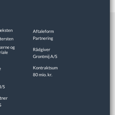
æksten
Aftaleform
Partnering
ltersten
kerne og
Rådgiver
iale
Grontmij A/S
Kontraktsum
e
80 mio. kr.
I/S
tner
S