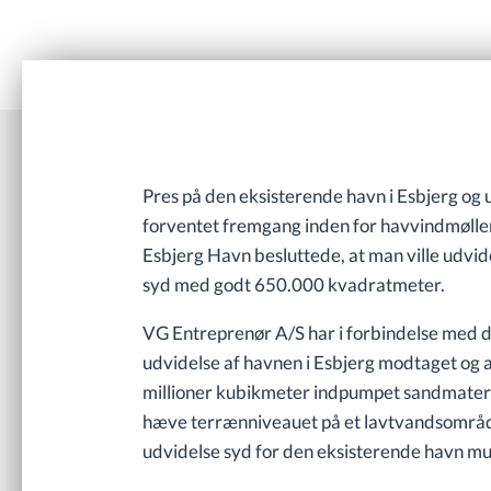
Pres på den eksisterende havn i Esbjerg og u
forventet fremgang inden for havvindmøller
Esbjerg Havn besluttede, at man ville udv
syd med godt 650.000 kvadratm
VG Entreprenør A/S har i forbindelse med
udvidelse af havnen i Esbjerg modtaget og a
millioner kubikmeter indpumpet sandmateria
hæve terrænniveauet på et lavtvandsområd
udvidelse syd for den eksisterende havn mul