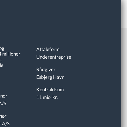
og
Aftaleform
4 millioner
Underentreprise
t
le
Rådgiver
Esbjerg Havn
Kontraktsum
nør
11 mio. kr.
A/S
nør
r A/S