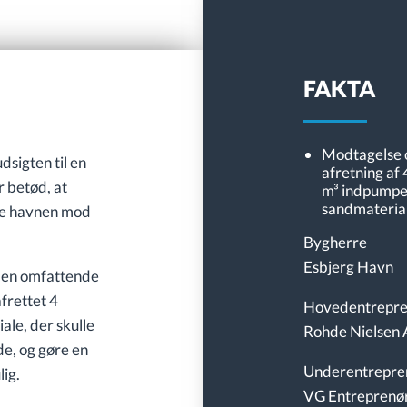
FAKTA
Modtagelse 
dsigten til en
afretning af 
 betød, at
m³ indpumpe
sandmateria
ide havnen mod
eter.
Bygherre
Esbjerg Havn
 den omfattende
frettet 4
Hovedentrepre
le, der skulle
Rohde Nielsen 
e, og gøre en
Underentrepre
ig.
VG Entreprenø