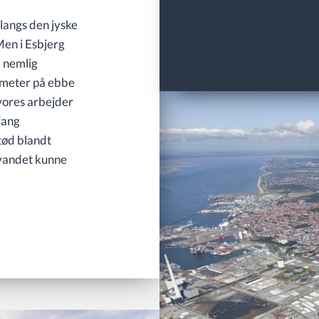
 langs den jyske
Men i Esbjerg
, nemlig
o meter på ebbe
vores arbejder
fang
tød blandt
 vandet kunne
.