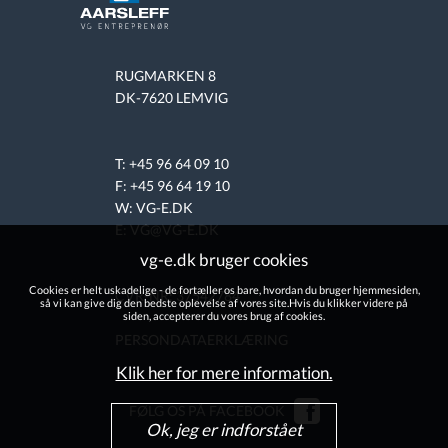
RUGMARKEN 8
DK-7620 LEMVIG
T: +45 96 64 09 10
F: +45 96 64 19 10
W:
VG-E.DK
E: VG@VG-E.DK
vg-e.dk bruger cookies
Cookies er helt uskadelige - de fortæller os bare, hvordan du bruger hjemmesiden,
CVR-NR: 37542784
så vi kan give dig den bedste oplevelse af vores site.Hvis du klikker videre på
siden, accepterer du vores brug af cookies.
PERSONDATAERKLÆRING
Klik her for mere information.
FØLG OS PÅ FACEBOOK
Ok, jeg er indforstået